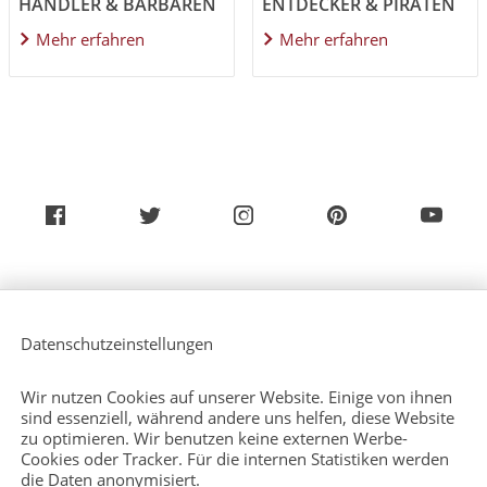
HÄNDLER & BARBAREN
ENTDECKER & PIRATEN
Mehr erfahren
Mehr erfahren
Über uns
Service (Deutsch)
Datenschutzeinstellungen
Service (Englisch)
Presse
Kontakt
Wir nutzen Cookies auf unserer Website. Einige von ihnen
Sitemap
sind essenziell, während andere uns helfen, diese Website
zu optimieren. Wir benutzen keine externen Werbe-
Cookies oder Tracker. Für die internen Statistiken werden
die Daten anonymisiert.