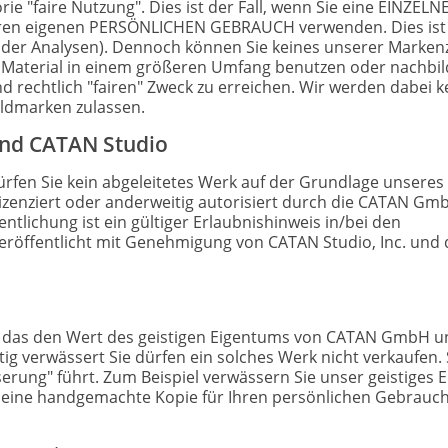
rie "faire Nutzung". Dies ist der Fall, wenn Sie eine EINZELN
 Ihren eigenen PERSÖNLICHEN GEBRAUCH verwenden. Dies ist
en oder Analysen). Dennoch können Sie keines unserer Marke
Material in einem größeren Umfang benutzen oder nachbild
d rechtlich "fairen" Zweck zu erreichen. Wir werden dabei k
ldmarken zulassen.
nd CATAN Studio
ürfen Sie kein abgeleitetes Werk auf der Grundlage unseres 
) lizenziert oder anderweitig autorisiert durch die CATAN Gm
ntlichung ist ein gültiger Erlaubnishinweis in/bei den
Veröffentlicht mit Genehmigung von CATAN Studio, Inc. und
en, das den Wert des geistigen Eigentums von CATAN GmbH 
g verwässert Sie dürfen ein solches Werk nicht verkaufen. 
erung" führt. Zum Beispiel verwässern Sie unser geistiges 
 eine handgemachte Kopie für Ihren persönlichen Gebrauc