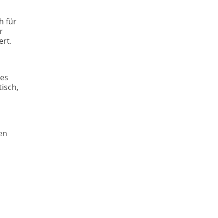
h für
r
ert.
hes
tisch,
en