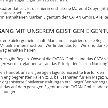
serem geistigen Eigentum zu beachten:
äter datiert, ist das hierin enthaltene Material Copyright
chte vorbehalten.
ierin enthaltenen Marken Eigentum der CATAN GmbH. Alle R
GANG MIT UNSEREM GEISTIGEN EIGEN
ten Spielergemeinschaft. Manchmal inspiriert diese Begei
TAN teilnehmen möchten. Wir finden das toll. Wir sind dankba
nweg erhalten haben.
Aber es gibt Regeln. Obwohl die CATAN GmbH und das CATAN 
gen werden, glauben wir an das Prinzip der "fairen Nutzung"
n Handel, unsere geistigen Eigentumsrechte frei für den
 eng begrenzten Fällen (z. B. bei Szenarien für ein Magazin,
 organisierte Spielveranstaltungen etc.) begrüßen wir soga
rial, das auf dem geistigen Eigentum von CATAN GmbH oder
echungen.