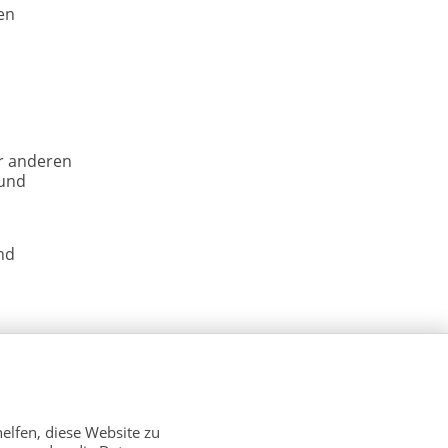
en
er anderen
 und
nd
elfen, diese Website zu