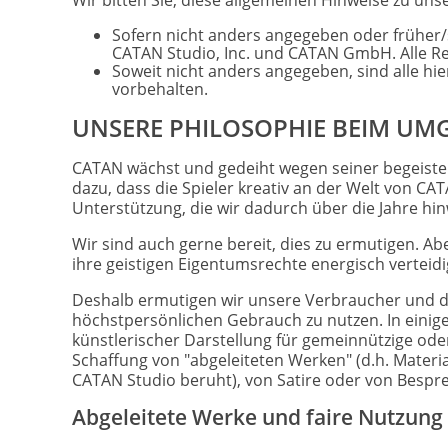
Wir bitten Sie, diese allgemeinen Hinweise zu un
Sofern nicht anders angegeben oder früher/sp
CATAN Studio, Inc. und CATAN GmbH. Alle Re
Soweit nicht anders angegeben, sind alle h
vorbehalten.
UNSERE PHILOSOPHIE BEIM UM
CATAN wächst und gedeiht wegen seiner begeister
dazu, dass die Spieler kreativ an der Welt von CA
Unterstützung, die wir dadurch über die Jahre hi
Wir sind auch gerne bereit, dies zu ermutigen. 
ihre geistigen Eigentumsrechte energisch verteidi
Deshalb ermutigen wir unsere Verbraucher und de
höchstpersönlichen Gebrauch zu nutzen. In einigen
künstlerischer Darstellung für gemeinnützige oder
Schaffung von "abgeleiteten Werken" (d.h. Mate
CATAN Studio beruht), von Satire oder von Bespr
Abgeleitete Werke und faire Nutzung