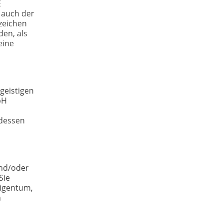
E
 auch der
nzeichen
en, als
eine
geistigen
bH
 dessen
und/oder
Sie
Eigentum,
h