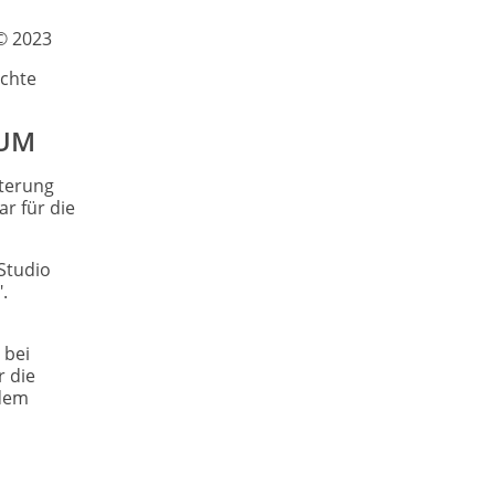
 © 2023
echte
TUM
sterung
r für die
Studio
.
 bei
r die
 dem