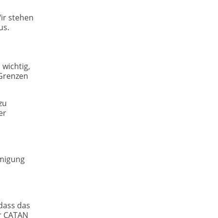
ir stehen
us.
 wichtig,
 Grenzen
zu
er
hmigung
dass das
er CATAN