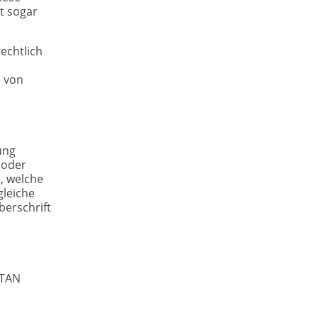
lt sogar
echtlich
e von
ung
 oder
, welche
gleiche
berschrift
ATAN