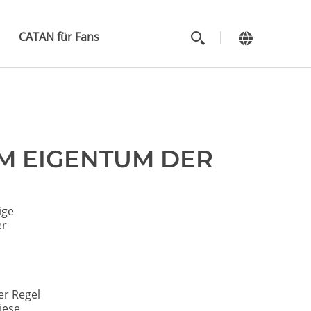
MAIN
MENU
CATAN für Fans
EM EIGENTUM DER
ige
er
er Regel
iese