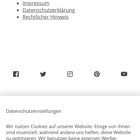
Impressum
Datenschutzerklärung
Rechtlicher Hinweis
Über uns
Service (Deutsch)
Datenschutzeinstellungen
Service (Englisch)
Presse
Kontakt
Wir nutzen Cookies auf unserer Website. Einige von ihnen
Sitemap
sind essenziell, während andere uns helfen, diese Website
zu optimieren. Wir benutzen keine externen Werbe-