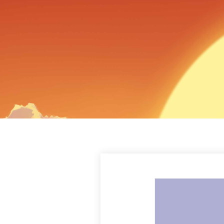
WILLKOMM
DER WELT
CATAN
Auf dieser Website erfahrt ihr alles
Image