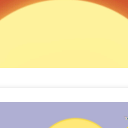
EN IN
 VON
 über das berühmte Brettspiel CATAN.