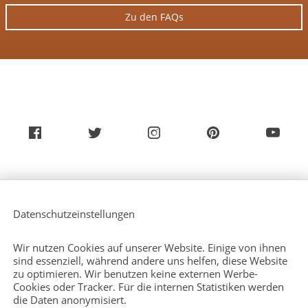
Zu den FAQs
Über uns
Service (Deutsch)
Datenschutzeinstellungen
Service (Englisch)
Presse
Kontakt
Wir nutzen Cookies auf unserer Website. Einige von ihnen
Sitemap
sind essenziell, während andere uns helfen, diese Website
zu optimieren. Wir benutzen keine externen Werbe-
Cookies oder Tracker. Für die internen Statistiken werden
die Daten anonymisiert.