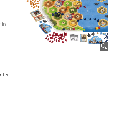
 in
nter