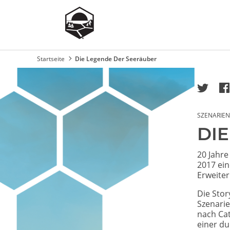
Startseite
Die Legende Der Seeräuber
Pfadnavigation
Image
SZENARIEN
DI
20 Jahr
2017 ein
Erweite
Die Stor
Szenarie
nach Cat
einer d