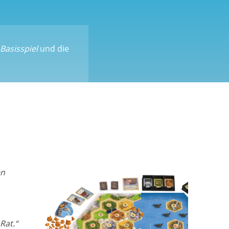
Basisspiel
und die
en
Rat.“