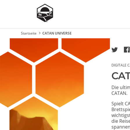
Startseite
CATAN UNIVERSE
Pfadnavigation
Image
DIGITALE 
CA
Die ulti
CATAN.
Spielt C
Brettspi
wichtigs
die Reis
spannend