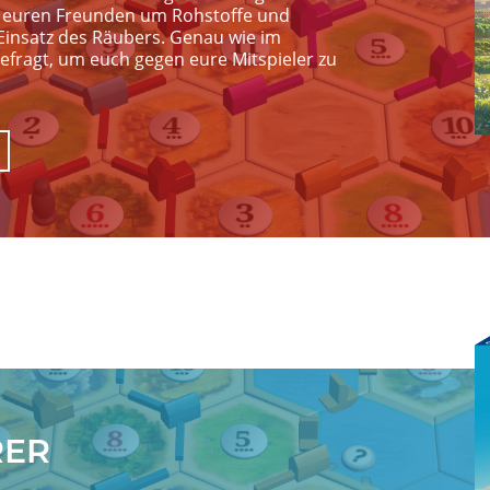
it euren Freunden um Rohstoffe und
 Einsatz des Räubers. Genau wie im
gefragt, um euch gegen eure Mitspieler zu
I
RER