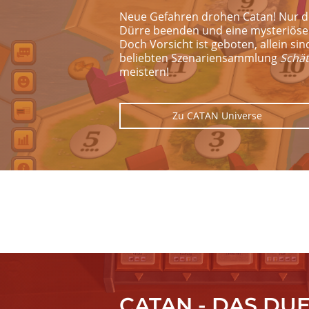
Neue Gefahren drohen Catan! Nur de
Dürre beenden und eine mysteriöse n
Doch Vorsicht ist geboten, allein s
beliebten Szenariensammlung
Schät
meistern!
Zu CATAN Universe
Image
CATAN - DAS DU