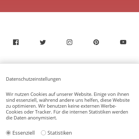
Über uns
Service (Deutsch)
Datenschutzeinstellungen
Service (Englisch)
Presse
Kontakt
Wir nutzen Cookies auf unserer Website. Einige von ihnen
Sitemap
sind essenziell, während andere uns helfen, diese Website
zu optimieren. Wir benutzen keine externen Werbe-
Cookies oder Tracker. Für die internen Statistiken werden
die Daten anonymisiert.
Impressum
Essenziell
Statistiken
Datenschutzerklärung