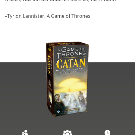
–Tyrion Lannister, A Game of Thrones
Image