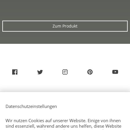
Zum Produkt
Über uns
Service (Deutsch)
Datenschutzeinstellungen
Service (Englisch)
Presse
Kontakt
Wir nutzen Cookies auf unserer Website. Einige von ihnen
Sitemap
sind essenziell, während andere uns helfen, diese Website