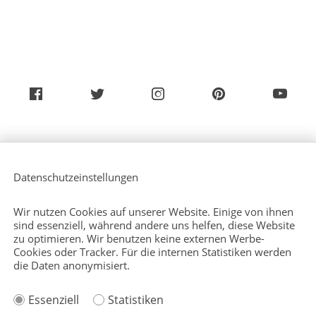
Über uns
Service (Deutsch)
Datenschutzeinstellungen
Service (Englisch)
Presse
Kontakt
Wir nutzen Cookies auf unserer Website. Einige von ihnen
Sitemap
sind essenziell, während andere uns helfen, diese Website
zu optimieren. Wir benutzen keine externen Werbe-
Cookies oder Tracker. Für die internen Statistiken werden
die Daten anonymisiert.
Impressum
Essenziell
Statistiken
Datenschutzerklärung