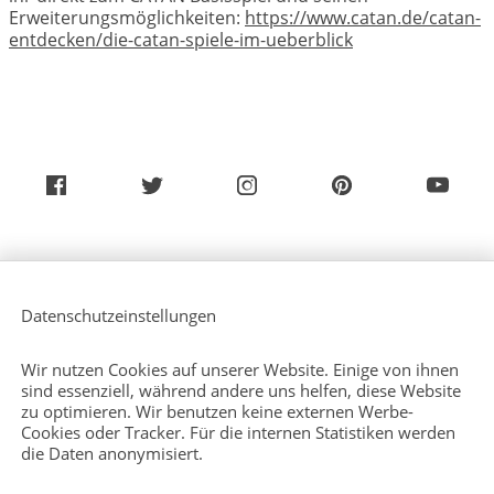
Erweiterungsmöglichkeiten:
https://www.catan.de/catan-
entdecken/die-catan-spiele-im-ueberblick
Über uns
Service (Deutsch)
Datenschutzeinstellungen
Service (Englisch)
Presse
Kontakt
Wir nutzen Cookies auf unserer Website. Einige von ihnen
Sitemap
sind essenziell, während andere uns helfen, diese Website
zu optimieren. Wir benutzen keine externen Werbe-
Cookies oder Tracker. Für die internen Statistiken werden
die Daten anonymisiert.
Impressum