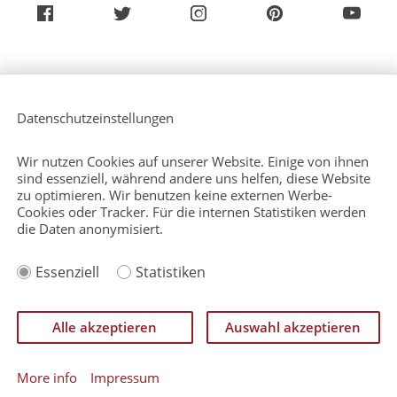
Über uns
Service (Deutsch)
Datenschutzeinstellungen
Service (Englisch)
Presse
Kontakt
Wir nutzen Cookies auf unserer Website. Einige von ihnen
Sitemap
sind essenziell, während andere uns helfen, diese Website
zu optimieren. Wir benutzen keine externen Werbe-
Cookies oder Tracker. Für die internen Statistiken werden
die Daten anonymisiert.
Impressum
Essenziell
Statistiken
Datenschutzerklärung
Rechtlicher Hinweis
Einverständniserklärung zurückziehen
Alle akzeptieren
Auswahl akzeptieren
©
CATAN GmbH 2026
More info
Impressum