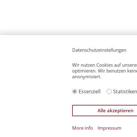
Datenschutzeinstellungen
Wir nutzen Cookies auf unserer
optimieren. Wir benutzen kein
anonymisiert.
Über uns
Service (Deutsch)
Ser
Essenziell
Statistike
Einverständniserklärung zu
Alle akzeptieren
Impressum
Datenschutzerklärung
Rech
More info
Impressum