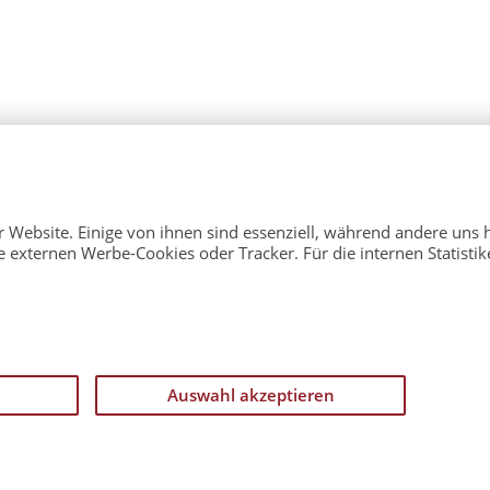
 Website. Einige von ihnen sind essenziell, während andere uns h
e externen Werbe-Cookies oder Tracker. Für die internen Statisti
vice (Englisch)
Presse
Kontakt
n
rückziehen
Auswahl akzeptieren
tlicher Hinweis
©
CATAN GmbH 2026