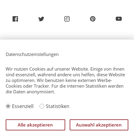
Über uns
Service (Deutsch)
Datenschutzeinstellungen
Service (Englisch)
Presse
Kontakt
Wir nutzen Cookies auf unserer Website. Einige von ihnen
Sitemap
sind essenziell, während andere uns helfen, diese Website
zu optimieren. Wir benutzen keine externen Werbe-
Cookies oder Tracker. Für die internen Statistiken werden
die Daten anonymisiert.
Impressum
Essenziell
Statistiken
Datenschutzerklärung
Rechtlicher Hinweis
Einverständniserklärung zurückziehen
Alle akzeptieren
Auswahl akzeptieren